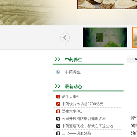
中药养生
中药养生
最新动态
爱生大事件
中药饮片市场超2700亿元 ..
爱生大事件1
降
公司开展消防培训知识讲座
物
中药遭遇飞检，都栽在了这些地..
治
三七——调血妙品