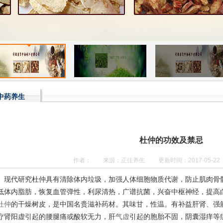
中药养生
杜仲的功效及禁忌
作者： 来源：正佳养生 更新时间：2017-05-22
现代研究杜仲具有清除体内垃圾，加强人体细胞物质代谢，防止肌肉骨
低体内脂肪，恢复血管弹性，利尿清热，广谱抗菌，兴奋中枢神经，提高
杜仲
的干燥树皮，是中国名贵滋补药材。其味甘，性温。有补益肝肾、强
疗肾阳虚引起的腰腿痛或酸软无力，肝
气虚
引起的胞胎不固，阴囊湿痒等