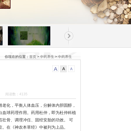
你现在的位置：
首页
>
中药养生
>
中药养生
A
A
A
 阅读数：4135
骼老化，平衡人体血压，分解体内胆固醇，
白血球药理作用。药用杜仲，即为杜仲科植
筋壮骨、调理冲任、固经安胎的功效。
可
症。在《神农本草经》中被列为上品。