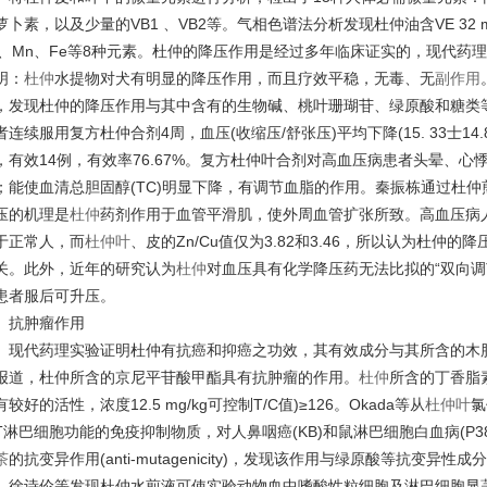
萝卜素，以及少量的VB1 、VB2等。气相色谱法分析发现杜仲油含VE 32 
n、Mn、Fe等8种元素。杜仲的降压作用是经过多年临床证实的，现代药
明：
杜仲
水提物对犬有明显的降压作用，而且疗效平稳，无毒、无
副作用
，发现杜仲的降压作用与其中含有的生物碱、桃叶珊瑚苷、绿原酸和糖类
者连续服用复方杜仲合剂4周，血压(收缩压/舒张压)平均下降(15. 33士14.85) /
，有效14例，有效率76.67%。复方杜仲叶合剂对高血压病患者头晕、心
；能使血清总胆固醇
(TC)明显下降，有调节血脂的作用。秦振栋通过杜
压的机理是
杜仲
药剂作用于血管平滑肌，使外周血管扩张所致。高血压病
于正常人，而
杜仲叶
、皮的
Zn/Cu值仅为3.82和3.46，所以认为杜仲
关。此外，近年的研究认为
杜仲
对血压具有化学降压药无法比拟的
“双向
患者服后可升压。
抗肿瘤作用
现代药理实验证明杜仲有抗癌和抑癌之功效，其有效成分与其所含的木
报道，杜仲所含的京尼平苷酸甲酯具有抗肿瘤的作用。
杜仲
所含的丁香脂
有较好的活性，浓度12.5 mg/kg可控制T/C值)≥126。Okada等从
杜仲叶
氯
T淋巴细胞功能的免疫抑制物质，对人鼻咽癌(KB)和鼠淋巴细胞白血病(P
茶
的抗变异作用
(anti-mutagenicity)，发现该作用与绿原酸等抗
。徐诗伦等发现杜仲水煎液可使实验动物血中嗜酸性粒细胞及淋巴细胞显