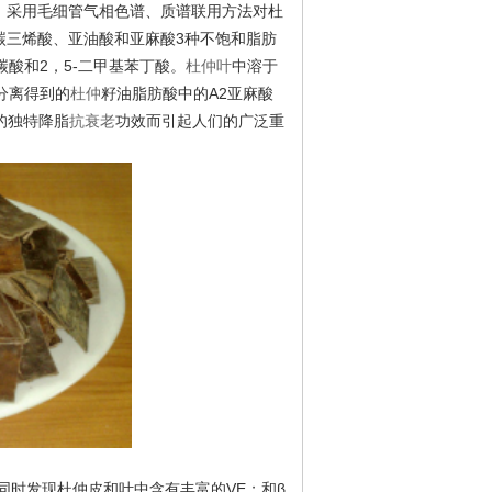
在。采用毛细管气相色谱、质谱联用方法对杜
碳三烯酸、亚油酸和亚麻酸3种不饱和脂肪
碳酸和
2，5-二甲基苯丁酸。
杜仲叶
中溶于
分离得到的
杜仲
籽油脂肪酸中的
A2亚麻酸
的独特降脂
抗衰老
功效而引起人们的广泛重
同时发现杜仲皮和叶中含有丰富的VE；和β