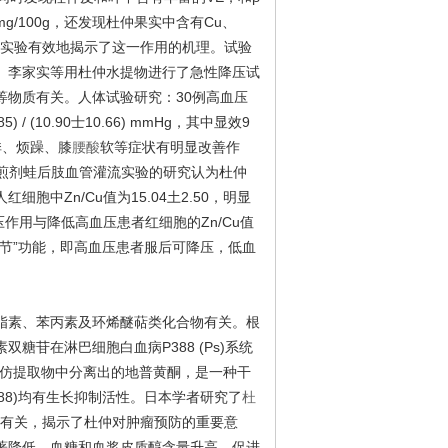
mg/100g，还发现杜仲果实中含有Cu、
理实验有效地揭示了这一作用的机理。试验
。李家实等用杜仲水提物进行了急性降压试
等物质有关。人体试验研究：
30例高血压
 (10.90士10.66) mmHg，其中显效9
悸、烦躁、膝
腰酸
软等症状有明显改善作
仲煎剂蛙后肢血管灌流实验的研究认为杜仲
人红细胞中
Zn/Cu值为15.04土2.50，明显
的降压作用与降低高血压患者红细胞的Zn/Cu值
调节”功能，即高血压患者服后可降压，低血
脂素、苯丙素及环烯醚萜类化合物有关。根
素双糖苷在淋巴细胞白血病
P388 (Ps)系统
仿提取物中分离出的地普黄酮，是一种干
388)均有生长抑制活性。日本学者研究了
杜
变异性成分有关，揭示了杜仲对肿瘤预防的重要意
著降低，血糖和血浆皮质醇含量升高，促进