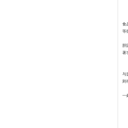
食
等
胆
著
与
则
一