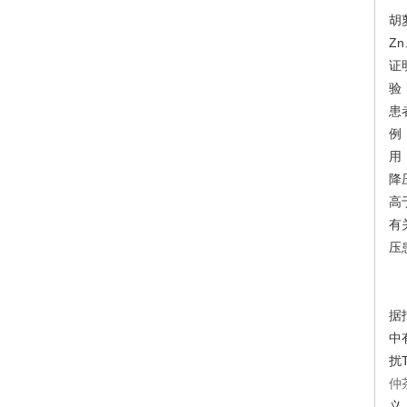
胡
Z
证
验
患
例
用
降
高
有
压
据
中
扰
仲
义