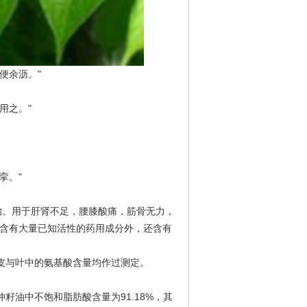
便余沥。"
用之。"
挛。"
安胎。用于肝肾不足，腰膝酸痛，筋骨无力，
了含有大量已知活性的药用成分外，还含有
皮与叶中的氨基酸含量均作过测定。
仲籽油中不饱和脂肪酸含量为
91.18%，其