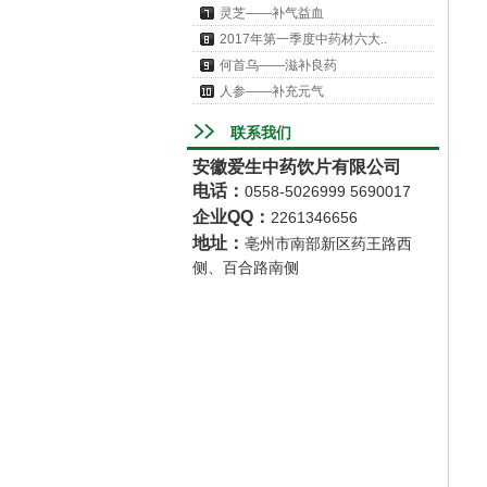
灵芝——补气益血
2017年第一季度中药材六大..
何首乌——滋补良药
人参——补充元气
联系我们
安徽爱生中药饮片有限公司
电话
：
0558-5026999 5690017
企业QQ：
2261346656
地址
：
亳州市南部新区药王路西
侧、百合路南侧