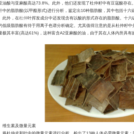
亚油酸与亚麻酸高达73.8%。此外，他们还发现了杜仲籽中有豆寇酸存
叶中的脂肪酸(以甲酯形式)进行分析，鉴定出10种脂肪酸，其中包括十六
。此外，在
杜仲
叶挥发成分中还发现含有以酸的形式存在的脂肪酸。十六
的低级脂肪酸有待于用离子色谱分析确定。尤其值得注意的是从杜仲籽中
量极其丰富(高达61%)，这种富含A2亚麻酸的油，由于其在人体内所具有
。
维生素及微量元素
将杜仲皮和叶中的微量元素进行分析，检出了
13种人体必需微量元素：