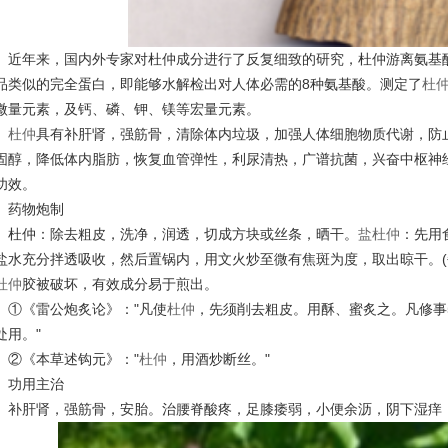
近年来，国内外专家对杜仲成分进行了反复细致的研究，杜仲游离氨基
品类似的完全蛋白，即能够水解检出对人体必需的
8种氨基酸。测定了
杜
微量元素，及钙、磷、钾、镁等宏量元素。
杜仲
具有补肝肾，强筋骨，清除体内垃圾，加强人体细胞物质代谢，防
固醇，降低体内脂肪，恢复血管弹性，利尿清热，广谱抗菌，兴奋中枢神
功效。
药物炮制
杜仲：除去粗皮，洗净，润透，切成方块或丝条，晒干。
盐杜仲
：先用
盐水充分拌透吸收，然后置锅内，用文火炒至微有焦斑为度，取出晾干。
杜仲
胶被破坏，有效成分易于煎出。
①《雷公炮炙论》："凡使
杜仲
，先须削去粗皮。用酥、蜜炙之。凡修事
处用。"
②《本草述钩元》："
杜仲
，用酒炒断丝。
"
功用主治
补肝肾，强筋骨，安胎。治腰脊酸疼，足膝痿弱，小便余沥，阴下湿痒