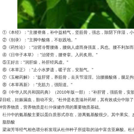
①《本经》："主腰脊痛，补中益精气，坚筋骨，强志，除阴下痒湿，小
②《别录》："主脚中酸痛，不欲践地。"
③《药性论》："治肾冷臀腰痛，腰病人虚而身强直，风也。腰不利加而
④《日华子本草》："治肾劳，腰脊挛。入药炙用。"
⑤王好古："润肝燥，补肝经风虚。"
⑥《本草正》："止小水梦遗，暖子宫，安胎气。"
⑦《玉楸药解》："益肝肾，养筋骨，去关节湿淫。治腰膝酸痛，腿足拘
⑧《本草再新》："充筋力，强阳道。"
⑨《中华人民共和国药典》（2010年版一部）：“补肝肾，强筋骨，
晕目眩，妊娠漏血，胎动不安。”杜仲是名贵滋补药材，其有效成分中除
种营养物质，营养物质是
杜仲
保健作用的重要物质基础。
杜仲
中的氨基酸主要以蛋白质形式存在，游离氨基酸很少。其中果实、
脂肪酸
梁淑芳等经气相色谱分析发现从杜仲种子所提取的油中富含亚麻酸。杜