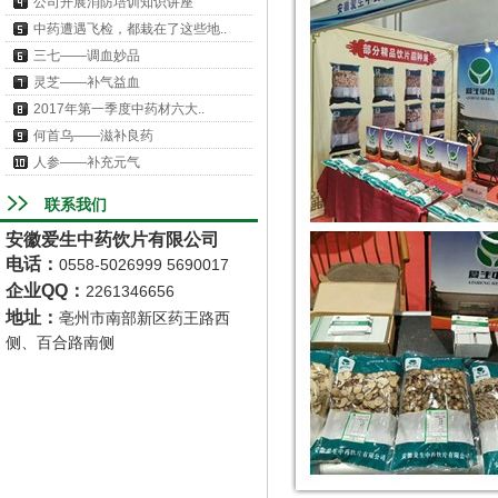
公司开展消防培训知识讲座
中药遭遇飞检，都栽在了这些地..
三七——调血妙品
灵芝——补气益血
2017年第一季度中药材六大..
何首乌——滋补良药
人参——补充元气
联系我们
安徽爱生中药饮片有限公司
电话
：
0558-5026999 5690017
企业QQ：
2261346656
地址
：
亳州市南部新区药王路西
侧、百合路南侧