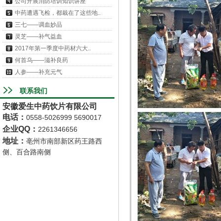
公司开展消防培训知识讲座
中药遭遇飞检，都栽在了这些地..
三七——调血妙品
灵芝——补气益血
2017年第一季度中药材六大..
何首乌——滋补良药
人参——补充元气
联系我们
安徽爱生中药饮片有限公司
电话
：
0558-5026999 5690017
企业QQ：
2261346656
地址
：
亳州市南部新区药王路西
侧、百合路南侧