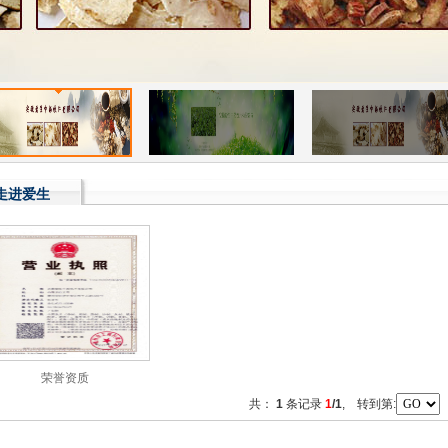
走进爱生
荣誉资质
共：
1
条记录
1
/1
, 转到第: