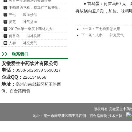
公司开展消防培训知识讲座
● 首乌蛋：何首乌60 克、
中药遭遇飞检，都栽在了这些地..
再放锅内煮片刻，加盐、味精
三七——调血妙品
灵芝——补气益血
2017年第一季度中药材六大..
上一条：三七粉要怎么用
下一条：人参——补充元气
何首乌——滋补良药
人参——补充元气
联系我们
安徽爱生中药饮片有限公司
电话
：
0558-5026999 5690017
企业QQ：
2261346656
地址
：
亳州市南部新区药王路西
侧、百合路南侧
版权所有 安徽爱生中药饮片
地址：亳州市南部新区药王路西侧、百合路南侧 技术支持：